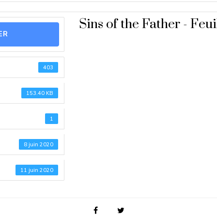
Sins of the Father - Feu
ER
403
153.40 KB
1
8 juin 2020
11 juin 2020