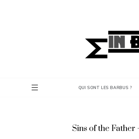
Skip
to
content
Barbu Inc
Éditeur de jeux de rôle, 
QUI SONT LES BARBUS ?
Sins of the Father