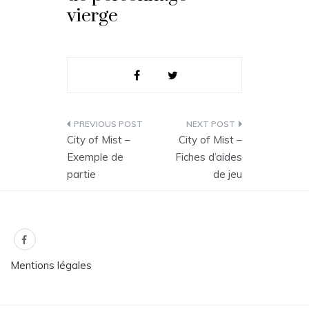
vierge
Navigation
City of Mist –
City of Mist –
de
Exemple de
Fiches d’aides
partie
de jeu
l’article
Mentions légales