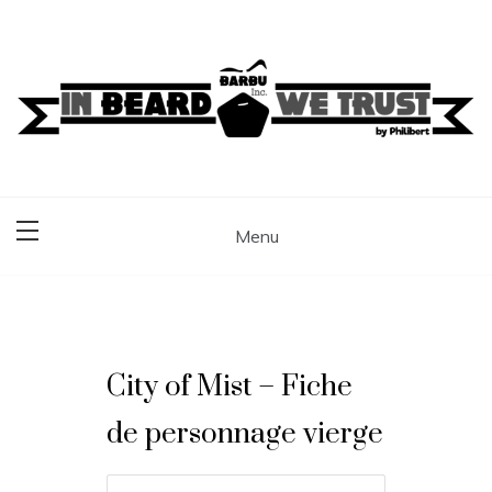
Skip
to
content
Barbu Inc
Éditeur de jeux de rôle, sur un plateau ou avec des figurines
Menu
City of Mist – Fiche
de personnage vierge